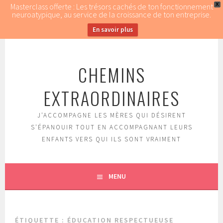
Masterclass offerte : Les trésors cachés de ton fonctionnement
X
neuroatypique, au service de la croissance de ton entreprise.
En savoir plus
Aller
au
CHEMINS
contenu
principal
EXTRAORDINAIRES
J'ACCOMPAGNE LES MÈRES QUI DÉSIRENT
S'ÉPANOUIR TOUT EN ACCOMPAGNANT LEURS
ENFANTS VERS QUI ILS SONT VRAIMENT
MENU
ÉTIQUETTE : ÉDUCATION RESPECTUEUSE