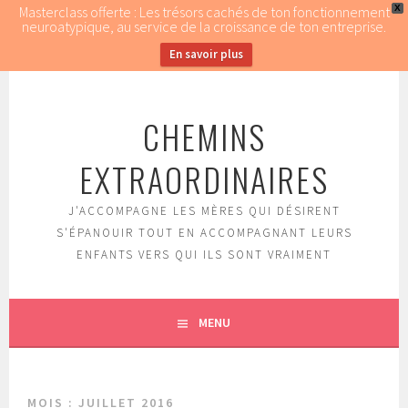
Masterclass offerte : Les trésors cachés de ton fonctionnement
X
neuroatypique, au service de la croissance de ton entreprise.
En savoir plus
Aller
au
CHEMINS
contenu
principal
EXTRAORDINAIRES
J'ACCOMPAGNE LES MÈRES QUI DÉSIRENT
S'ÉPANOUIR TOUT EN ACCOMPAGNANT LEURS
ENFANTS VERS QUI ILS SONT VRAIMENT
MENU
MOIS : JUILLET 2016