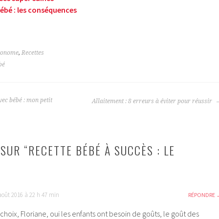
bébé : les conséquences
utonome
,
Recettes
bé
vec bébé : mon petit
Allaitement : 8 erreurs à éviter pour réussir
SUR “
RECETTE BÉBÉ À SUCCÈS : LE
août 2016 à 22 h 47 min
RÉPONDRE
choix, Floriane, oui les enfants ont besoin de goûts, le goût des