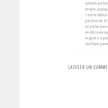
enfants est trè
simple, puisqu
c’est le début 
par plus de 15
en partie parce
en découle au
le goût n ‘a pa
doit faire part
LAISSER UN COMME