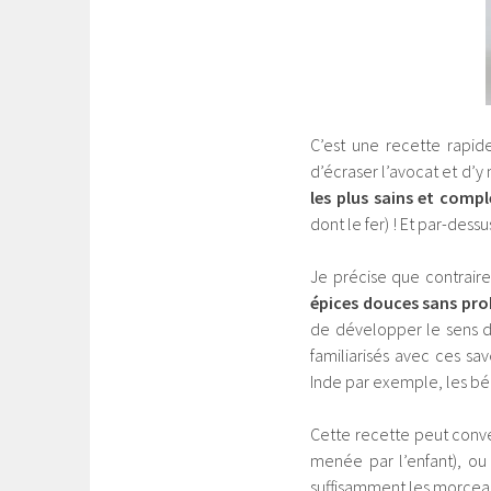
C’est une recette rapide
d’écraser l’avocat et d’y
les plus sains et compl
dont le fer) ! Et par-dessu
Je précise que contrai
épices douces sans pr
de développer le sens du 
familiarisés avec ces sav
Inde par exemple, les bé
Cette recette peut conveni
menée par l’enfant), ou s
suffisamment les morcea