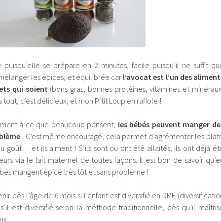
 puisqu’elle se prépare en 2 minutes, facile puisqu’il ne suffit qu
 mélanger les épices, et équilibrée car
l’avocat est l’un des aliment
ets qui soient
(bons gras, bonnes protéines, vitamines et minéraux
s tout, c’est délicieux, et mon P’tit Loup en raffole !
rement à ce que beaucoup pensent,
les bébés peuvent manger de
oblème
! C’est même encouragé, cela permet d’agrémenter les plats
goût… et ils aiment ! S’ils sont ou ont été allaités, ils ont déjà ét
eurs via le lait maternel de toutes façons. Il est bon de savoir qu’e
bés mangent épicé très tôt et sans problème !
r dès l’âge de 6 mois si l’enfant est diversifié en DME (diversificatio
’il est diversifié selon la méthode traditionnelle, dès qu’il maîtris
ux.