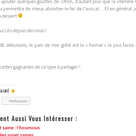
ajouter quelques gouttes de citron, d’autant plus que la vitamine 
lui permettra de mieux absorber le fer de l’avocat… Et en général, j
n dessert
succès depuis des mois !
E débutants, le pain de mie grillé est le « format » le plus facile 
ecettes gagnantes de ce type à partager ?
 AIMÉ
Hellocoton
ent Aussi Vous Intéresser :
t saine : l’houmous
dées super saines