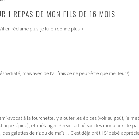
R 1 REPAS DE MON FILS DE 16 MOIS
l en réclame plus, je lui en donne plus !)
déshydraté, mais avec de l’ail frais ce ne peut-être que meilleur !)
mi-avocat à la fourchette, y ajouter les épices (voir au goût, je met
haque épice), et mélanger. Servir tartiné sur des morceaux de pai
 des galettes de riz ou de maïs… C’est déjà prêt ! Si bébé apprécie