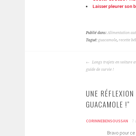
Laisser pleurer son 
Publié dans:
Alimentation a
Tagué:
guacamole
,
recette bé
NAVIGATION
Longs trajets en voiture a
DES
guide de survie !
ARTICLES
UNE RÉFLEXION 
GUACAMOLE !
”
CORINNEBENSOUSSAN
7 
Bravo pour ce 