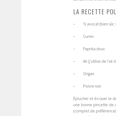
LA RECETTE POU
– ½ avocat (bien sûr, s’i
– Cumin
– Paprika doux
– Ail (j’utilise de l’ail 
– Origan
– Poivre noir
Éplucher et écraser le de
une bonne pincette de c
(complet de préférence),