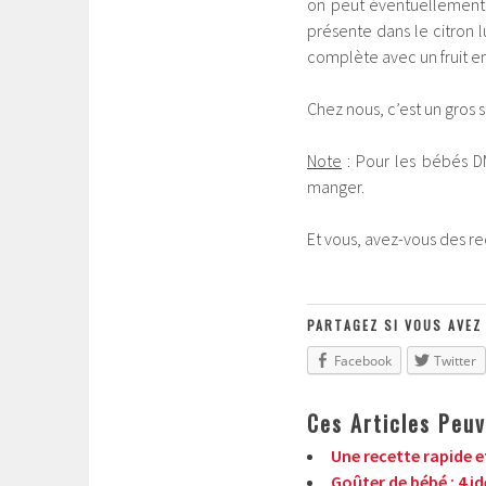
on peut éventuellement 
présente dans le citron 
complète avec un fruit e
Chez nous, c’est un gros 
Note
: Pour les bébés DM
manger.
Et vous, avez-vous des r
PARTAGEZ SI VOUS AVEZ
Facebook
Twitter
Ces Articles Peuv
Une recette rapide e
Goûter de bébé : 4 i