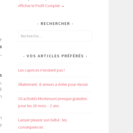
Afficher le Profil Complet →
RECHERCHER
Rechercher :
e
s
,
VOS ARTICLES PRÉFÉRÉS
Les caprices n’existent pas !
s
,
Allaitement : 8 erreurs à éviter pour réussir
é
n
10 activités Montessori presque gratuites
pour les 18 mois – 2 ans
n
Laisser pleurer son bébé : les
e
conséquences