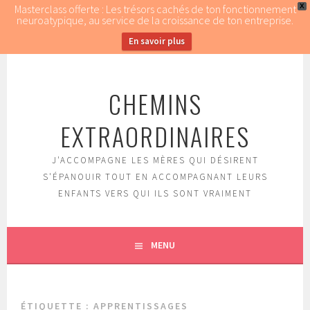
Masterclass offerte : Les trésors cachés de ton fonctionnement
X
neuroatypique, au service de la croissance de ton entreprise.
En savoir plus
Aller
au
CHEMINS
contenu
principal
EXTRAORDINAIRES
J'ACCOMPAGNE LES MÈRES QUI DÉSIRENT
S'ÉPANOUIR TOUT EN ACCOMPAGNANT LEURS
ENFANTS VERS QUI ILS SONT VRAIMENT
MENU
ÉTIQUETTE : APPRENTISSAGES