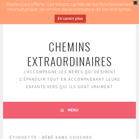
Masterclass offerte : Les trésors cachés de ton fonctionnement
X
neuroatypique, au service de la croissance de ton entreprise.
En savoir plus
Aller
au
CHEMINS
contenu
principal
EXTRAORDINAIRES
J'ACCOMPAGNE LES MÈRES QUI DÉSIRENT
S'ÉPANOUIR TOUT EN ACCOMPAGNANT LEURS
ENFANTS VERS QUI ILS SONT VRAIMENT
MENU
ÉTIQUETTE : BÉBÉ SANS COUCHES