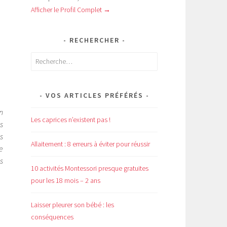
Afficher le Profil Complet →
RECHERCHER
Rechercher :
VOS ARTICLES PRÉFÉRÉS
n
Les caprices n’existent pas !
s
s
Allaitement : 8 erreurs à éviter pour réussir
e
s
10 activités Montessori presque gratuites
pour les 18 mois – 2 ans
Laisser pleurer son bébé : les
conséquences