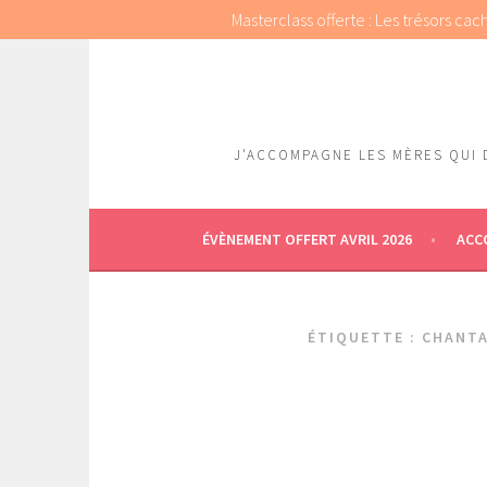
Masterclass offerte : Les trésors ca
Aller
au
contenu
principal
J'ACCOMPAGNE LES MÈRES QUI 
ÉVÈNEMENT OFFERT AVRIL 2026
ACC
ÉTIQUETTE : CHANT