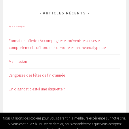
ARTICLES RÉCENTS
Manifeste
Formation offerte : Accompagner et prévenir les crises et
comportements débordants de votre enfant neuroatypique
Ma mission
L’angoisse des fêtes de fin d’année
Un diagnostic est-il une étiquette ?
Nous utilisons des cookies pour vous garantir la meilleure expérience sur notre site.
Si vous continuez à utiliser ce dernier, nous considérerons que vous acceptez