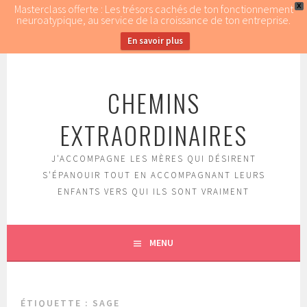
Masterclass offerte : Les trésors cachés de ton fonctionnement
X
neuroatypique, au service de la croissance de ton entreprise.
En savoir plus
Aller
au
CHEMINS
contenu
principal
EXTRAORDINAIRES
J'ACCOMPAGNE LES MÈRES QUI DÉSIRENT
S'ÉPANOUIR TOUT EN ACCOMPAGNANT LEURS
ENFANTS VERS QUI ILS SONT VRAIMENT
MENU
ÉTIQUETTE : SAGE