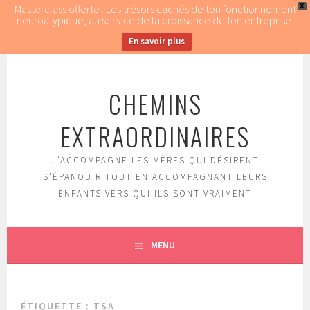
Masterclass offerte : Les trésors cachés de ton fonctionnement
X
neuroatypique, au service de la croissance de ton entreprise.
En savoir plus
Aller
au
CHEMINS
contenu
principal
EXTRAORDINAIRES
J'ACCOMPAGNE LES MÈRES QUI DÉSIRENT
S'ÉPANOUIR TOUT EN ACCOMPAGNANT LEURS
ENFANTS VERS QUI ILS SONT VRAIMENT
MENU
ÉTIQUETTE : TSA