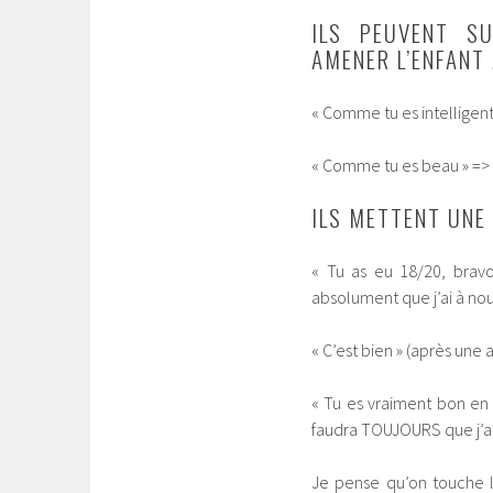
ILS PEUVENT S
AMENER L’ENFANT
« Comme tu es intelligent »
« Comme tu es beau » => «
ILS METTENT UNE
« Tu as eu 18/20, bravo
absolument que j’ai à no
« C’est bien » (après une a
« Tu es vraiment bon en h
faudra TOUJOURS que j’ai
Je pense qu’on touche 