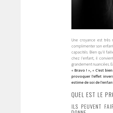
Une croyance est très 
complimenter son enfant 
capacités. Bien qu’il fai
chez
l’enfant, il convie
grandement nuancées. En
« Bravo ! », « C’est bie
provoquer l’effet inve
estime de soi de l’enfant
QUEL EST LE P
ILS PEUVENT FAI
DONNE