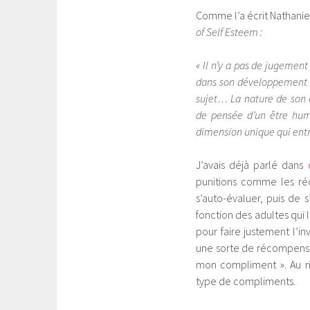
Comme l’a écrit Nathani
of Self Esteem :
« Il n’y a pas de jugement
dans son développement ps
sujet… La nature de son 
de pensée d’un être humai
dimension unique qui entr
J’avais déjà parlé dans
punitions comme les réc
s’auto-évaluer, puis de s
fonction des adultes qui 
pour faire justement l’in
une sorte de récompense 
mon compliment ». Au r
type de compliments.