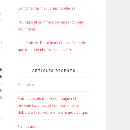
Le mythe des mauvaises habitudes
r
e
Pourquoi et comment se passer du parc
pour bébé ?
u
La théorie de l’attachement, ou LA théorie
t
que tout parent devrait connaître
e
ARTICLES RÉCENTS
e
:
Manifeste
a
s
Formation offerte : Accompagner et
prévenir les crises et comportements
débordants de votre enfant neuroatypique
:
Ma mission