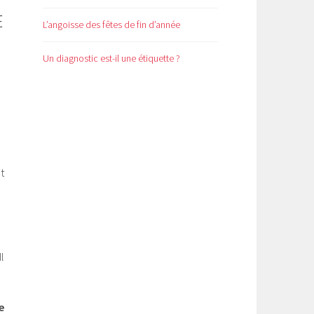
E
L’angoisse des fêtes de fin d’année
Un diagnostic est-il une étiquette ?
t
l
e