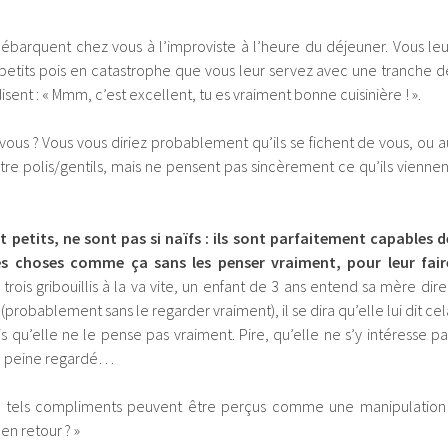
ébarquent chez vous à l’improviste à l’heure du déjeuner. Vous leu
petits pois en catastrophe que vous leur servez avec une tranche d
sent : « Mmm, c’est excellent, tu es vraiment bonne cuisinière ! ».
ous ? Vous vous diriez probablement qu’ils se fichent de vous, ou a
être polis/gentils, mais ne pensent pas sincèrement ce qu’ils viennen
petits, ne sont pas si naïfs : ils sont parfaitement capables d
des choses comme ça sans les penser vraiment, pour leur fair
t trois gribouillis à la va vite, un enfant de 3 ans entend sa mère dire 
 (probablement sans le regarder vraiment), il se dira qu’elle lui dit cel
s qu’elle ne le pense pas vraiment. Pire, qu’elle ne s’y intéresse pa
a à peine regardé…
de tels compliments peuvent être perçus comme une manipulation 
en retour ? »