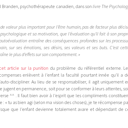
el Branden, psychothérapeute canadien, dans son
livre The Psycholog
 de valeur plus important pour l’être humain, pas de facteur plus décisi
ychologique et sa motivation, que l’évaluation qu’il fait à son propr
autoévaluation entraîne des conséquences profondes sur les processu
n, sur ses émotions, ses désirs, ses valeurs et ses buts. C’est cett
aîne le plus d’effets sur son comportement. »
cet article sur la punition
du problème du référentiel externe. Le
ompenses enlèvent à l’enfant la faculté pourtant innée qu’il a d
’auto-discipliner. Au lieu de se responsabiliser, il agit uniquement e
le jugent en permanence, soit pour se conformer à leurs attentes, soi
verse ^^ . Il faut bien avoir à l’esprit que les compliments constituen
: « tu as bien agi (selon ma vision des choses), je te récompense pa
isque que l’enfant devienne totalement avare et dépendant de c