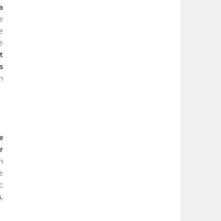
a
e
e
e
t
s
n
e
r
n
e
c
s
,