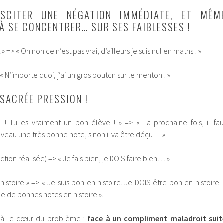
USCITER UNE NÉGATION IMMÉDIATE, ET MÊM
 À SE CONCENTRER… SUR SES FAIBLESSES !
 => « Oh non ce n’est pas vrai, d’ailleurs je suis nul en maths ! »
 N’importe quoi, j’ai un gros bouton sur le menton ! »
 SACRÉE PRESSION !
 ! Tu es vraiment un bon élève ! » => « La prochaine fois, il fau
uveau une très bonne note, sinon il va être déçu… »
ction réalisée) => « Je fais bien, je
DOIS
faire bien… »
istoire » => « Je suis bon en histoire. Je DOIS être bon en histoire. I
e de bonnes notes en histoire ».
là le cœur du problème :
face à un compliment maladroit suit