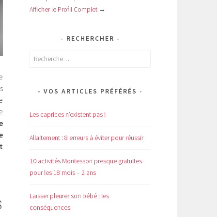
Afficher le Profil Complet →
RECHERCHER
Rechercher :
e
s
VOS ARTICLES PRÉFÉRÉS
e
e
Les caprices n’existent pas !
e
e
Allaitement : 8 erreurs à éviter pour réussir
t
10 activités Montessori presque gratuites
pour les 18 mois – 2 ans
Laisser pleurer son bébé : les
S
conséquences