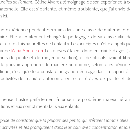
urelles de l’enfant
, Céline Alvarez témoignage de son expérience à c
aternelle. Elle est si parlante, et même troublante, que j’ai envie d
 ici.
une expérience pendant deux ans dans une classe de maternelle e
taire. Elle a totalement changé la pédagogie de sa classe afin d
le « les lois naturelles de l’enfant ». Les principes qu’elle a appliqu
eux de
Maria Montessori
. Les élèves étaient donc en mixité d’âges (s
fants de petite et de moyenne section), et de plus ils avaient libr
n de pouvoir apprendre de manière autonome, selon leurs période
plique, c’est qu’elle a constaté un grand décalage dans la capacité 
s activités de manière autonome entre les élèves de petite et d
e pense illustre parfaitement à lui seul le problème majeur lié au
tions et aux compliments faits aux enfants :
prise de constater que la plupart des petits, qui n’étaient jamais allés 
rs activités et les pratiquaient dans leur coin avec concentration et joie