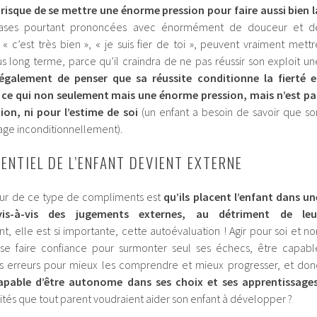
t risque de se mettre une énorme pression pour faire aussi bien l
ases pourtant prononcées avec énormément de douceur et d
« c’est très bien », « je suis fier de toi », peuvent vraiment mettr
lus long terme, parce qu’il craindra de ne pas réussir son exploit un
 également de penser que sa réussite conditionne la fierté e
 ce qui non seulement mais une énorme pression, mais n’est pa
tion, ni pour l’estime de soi
(un enfant a besoin de savoir que so
rage inconditionnellement).
RENTIEL DE L’ENFANT DEVIENT EXTERNE
ur de ce type de compliments est
qu’ils placent l’enfant dans un
is-à-vis des jugements externes, au détriment de leu
t, elle est si importante, cette autoévaluation ! Agir pour soi et no
 se faire confiance pour surmonter seul ses échecs, être capabl
es erreurs pour mieux les comprendre et mieux progresser, et don
apable d’être autonome dans ses choix et ses apprentissage
ités que tout parent voudraient aider son enfant à développer ?