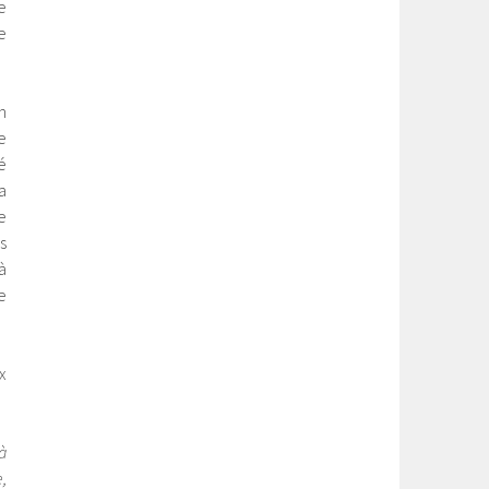
e
e
n
e
é
a
e
s
à
e
x
à
,