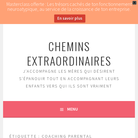
Masterclass offerte : Les trésors cachés de ton fonctionnement
X
neuroatypique, au service de la croissance de ton entreprise.
En savoir plus
Aller
au
CHEMINS
contenu
principal
EXTRAORDINAIRES
J'ACCOMPAGNE LES MÈRES QUI DÉSIRENT
S'ÉPANOUIR TOUT EN ACCOMPAGNANT LEURS
ENFANTS VERS QUI ILS SONT VRAIMENT
MENU
ÉTIQUETTE : COACHING PARENTAL