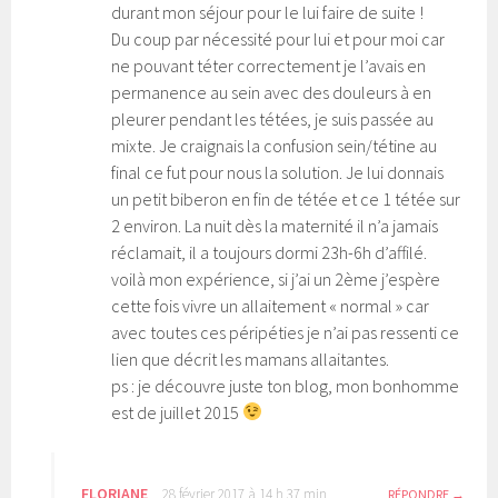
durant mon séjour pour le lui faire de suite !
Du coup par nécessité pour lui et pour moi car
ne pouvant téter correctement je l’avais en
permanence au sein avec des douleurs à en
pleurer pendant les tétées, je suis passée au
mixte. Je craignais la confusion sein/tétine au
final ce fut pour nous la solution. Je lui donnais
un petit biberon en fin de tétée et ce 1 tétée sur
2 environ. La nuit dès la maternité il n’a jamais
réclamait, il a toujours dormi 23h-6h d’affilé.
voilà mon expérience, si j’ai un 2ème j’espère
cette fois vivre un allaitement « normal » car
avec toutes ces péripéties je n’ai pas ressenti ce
lien que décrit les mamans allaitantes.
ps : je découvre juste ton blog, mon bonhomme
est de juillet 2015
FLORIANE
28 février 2017 à 14 h 37 min
RÉPONDRE