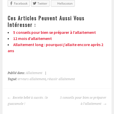
Facebook
Twitter
Hellocoton
Ces Articles Peuvent Aussi Vous
Intéresser :
5 conseils pour bien se préparer à l’allaitement
12 mois d’allaitement
Allaitement long : pourquoi j’allaite encore après 2
ans
Publié dans:
Allaitement
|
Tagué:
erreurs allaitement
,
réussir allaitement
NAVIGATION
Recette bébé à succès : le
5 conseils pour bien se préparer
DES
guacamole !
à l’allaitement
ARTICLES