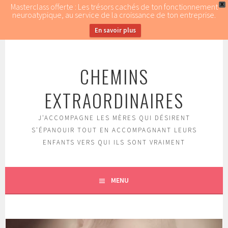
Masterclass offerte : Les trésors cachés de ton fonctionnement
X
neuroatypique, au service de la croissance de ton entreprise.
En savoir plus
Aller
au
CHEMINS
contenu
principal
EXTRAORDINAIRES
J'ACCOMPAGNE LES MÈRES QUI DÉSIRENT
S'ÉPANOUIR TOUT EN ACCOMPAGNANT LEURS
ENFANTS VERS QUI ILS SONT VRAIMENT
MENU