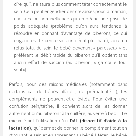
dire qu’il ne saura plus comment téter correctement le
sein. Cela peut engendrer des crevasses pour la maman,
une succion non inefficace qui empêche une prise de
poids adéquate (problème qu’on aura tendance à
résoudre en donnant d’avantage de biberons, ce qui
engendrera le cercle vicieux décrit plus haut), voire un
refus total du sein, le bébé devenant « paresseux » et
préférant le débit rapide du biberon qu’il obtient sans
aucun effort de succion (au biberon, « ça coule tout
seul »).
Parfois, pour des raisons médicales (notamment dans
certains cas de bébés affaiblis, de prématurité…), les
compléments ne peuvent-être évités. Pour éviter une
confusion sein/tétine, il convient alors de les donner
autrement qu’au biberon : à la cuillère, au verre à bec… Le
mieux étant l’utilisation d’un
DAL
(dispositif d’aide à la
lactation)
, qui permet de donner le complément tout en
stimulant le sein et en apprenant au bébé à téter : le bébé