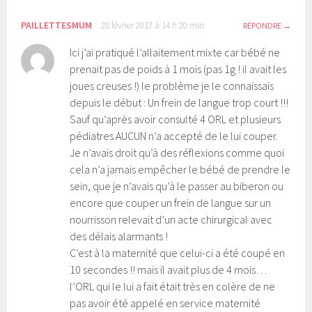
PAILLETTESMUM
28 février 2017 à 14 h 20 min
RÉPONDRE
Ici j’ai pratiqué l’allaitement mixte car bébé ne
prenait pas de poids à 1 mois (pas 1g ! il avait les
joues creuses !) le problème je le connaissais
depuis le début : Un frein de langue trop court !!!
Sauf qu’après avoir consulté 4 ORL et plusieurs
pédiatres AUCUN n’a accepté de le lui couper.
Je n’avais droit qu’à des réflexions comme quoi
cela n’a jamais empêcher le bébé de prendre le
sein, que je n’avais qu’à le passer au biberon ou
encore que couper un frein de langue sur un
nourrisson relevait d’un acte chirurgical avec
des délais alarmants !
C’est à la maternité que celui-ci a été coupé en
10 secondes !! mais il avait plus de 4 mois…
l’ORL qui le lui a fait était très en colère de ne
pas avoir été appelé en service maternité