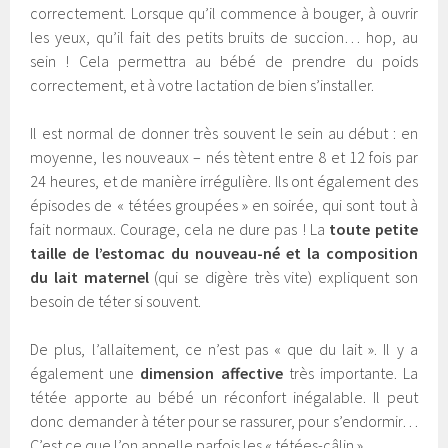
correctement. Lorsque qu’il commence à bouger, à ouvrir
les yeux, qu’il fait des petits bruits de succion… hop, au
sein ! Cela permettra au bébé de prendre du poids
correctement, et à votre lactation de bien s’installer.
Il est normal de donner très souvent le sein au début : en
moyenne, les nouveaux – nés tètent entre 8 et 12 fois par
24 heures, et de manière irrégulière. Ils ont également des
épisodes de « tétées groupées » en soirée, qui sont tout à
fait normaux. Courage, cela ne dure pas ! La
toute petite
taille de l’estomac du nouveau-né et la composition
du lait maternel
(qui se digère très vite) expliquent son
besoin de téter si souvent.
De plus, l’allaitement, ce n’est pas « que du lait ». Il y a
également une
dimension affective
très importante. La
tétée apporte au bébé un réconfort inégalable. Il peut
donc demander à téter pour se rassurer, pour s’endormir…
C’est ce que l’on appelle parfois les « tétées-câlin ».