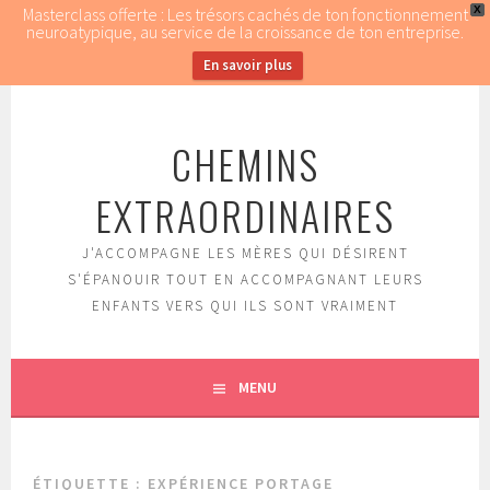
Masterclass offerte : Les trésors cachés de ton fonctionnement
X
neuroatypique, au service de la croissance de ton entreprise.
En savoir plus
Aller
au
CHEMINS
contenu
principal
EXTRAORDINAIRES
J'ACCOMPAGNE LES MÈRES QUI DÉSIRENT
S'ÉPANOUIR TOUT EN ACCOMPAGNANT LEURS
ENFANTS VERS QUI ILS SONT VRAIMENT
MENU
ÉTIQUETTE : EXPÉRIENCE PORTAGE