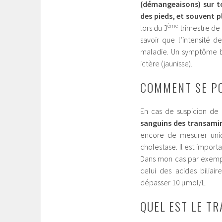
(démangeaisons) sur to
des pieds, et souvent pl
ème
lors du 3
trimestre de g
savoir que l’intensité 
maladie. Un symptôme b
ictère (jaunisse).
COMMENT SE PO
En cas de suspicion de
sanguins des transamina
encore de mesurer uniqu
cholestase. Il est importa
Dans mon cas par exempl
celui des acides biliai
dépasser 10 µmol/L.
QUEL EST LE T