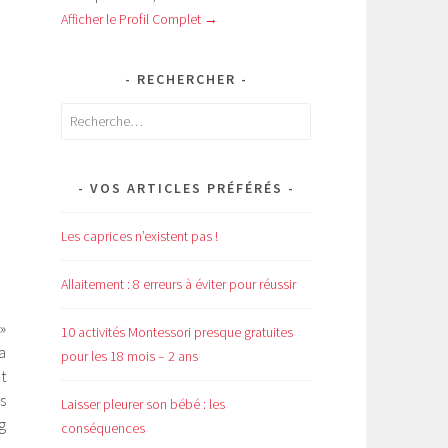
Afficher le Profil Complet →
RECHERCHER
Rechercher :
VOS ARTICLES PRÉFÉRÉS
Les caprices n’existent pas !
Allaitement : 8 erreurs à éviter pour réussir
»
10 activités Montessori presque gratuites
a
pour les 18 mois – 2 ans
t
s
Laisser pleurer son bébé : les
ng
conséquences