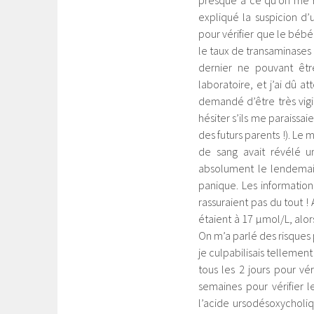
presque à ce qu’on me r
expliqué la suspicion d’
pour vérifier que le bébé 
le taux de transaminases qu
dernier ne pouvant êt
laboratoire, et j’ai dû a
demandé d’être très vig
hésiter s’ils me paraiss
des futurs parents !). Le
de sang avait révélé un
absolument le lendemain
panique. Les information
rassuraient pas du tout !
étaient à 17 µmol/L, alor
On m’a parlé des risques 
je culpabilisais tellemen
tous les 2 jours pour vé
semaines pour vérifier l
l’acide ursodésoxycholi