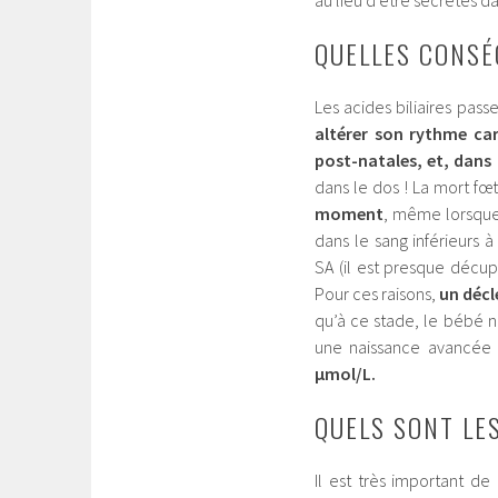
au lieu d’être sécrétés dan
QUELLES CONSÉ
Les acides biliaires pass
altérer son rythme ca
post-natales, et, dans 
dans le dos ! La mort fœt
moment
, même lorsque 
dans le sang inférieurs
SA (il est presque décupl
Pour ces raisons,
un décl
qu’à ce stade, le bébé n
une naissance avancée 
µmol/L.
QUELS SONT LE
Il est très important d