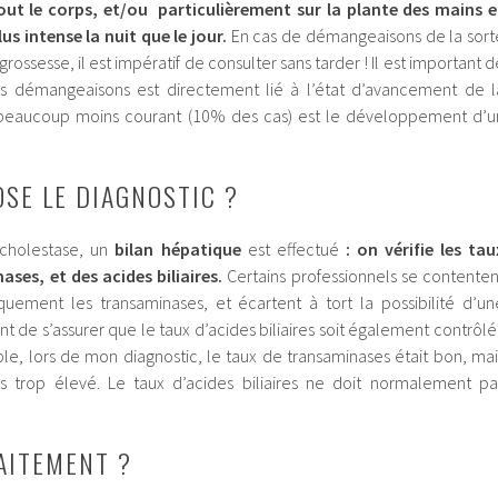
ut le corps, et/ou particulièrement sur la plante des mains e
us intense la nuit que le jour.
En cas de démangeaisons de la sort
rossesse, il est impératif de consulter sans tarder ! Il est important d
des démangeaisons est directement lié à l’état d’avancement de l
eaucoup moins courant (10% des cas) est le développement d’u
SE LE DIAGNOSTIC ?
 cholestase, un
bilan hépatique
est effectué
: on vérifie les tau
ses, et des acides biliaires.
Certains professionnels se contenten
ement les transaminases, et écartent à tort la possibilité d’un
nt de s’assurer que le taux d’acides biliaires soit également contrôlé 
e, lors de mon diagnostic, le taux de transaminases était bon, mai
res trop élevé. Le taux d’acides biliaires ne doit normalement pa
RAITEMENT ?