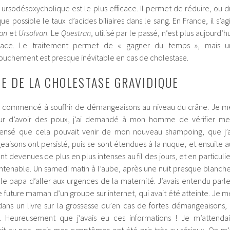
 ursodésoxycholique est le plus efficace. Il permet de réduire, ou d
ue possible le taux d’acides biliaires dans le sang. En France, il s’agi
san
et
Ursolvan
. Le
Questran
, utilisé par le passé, n’est plus aujourd’h
cace. Le traitement permet de « gagner du temps », mais u
uchement est presque inévitable en cas de cholestase.
E DE LA CHOLESTASE GRAVIDIQUE
ai commencé à souffrir de démangeaisons au niveau du crâne. Je m
eur d’avoir des poux, j’ai demandé à mon homme de vérifier me
 pensé que cela pouvait venir de mon nouveau shampoing, que j’a
aisons ont persisté, puis se sont étendues à la nuque, et ensuite a
ont devenues de plus en plus intenses au fil des jours, et en particulie
 intenable. Un samedi matin à l’aube, après une nuit presque blanche
e papa d’aller aux urgences de la maternité. J’avais entendu parle
 future maman d’un groupe sur internet, qui avait été atteinte. Je m
 dans un livre sur la grossesse qu’en cas de fortes démangeaisons, i
tôt. Heureusement que j’avais eu ces informations ! Je m’attendai