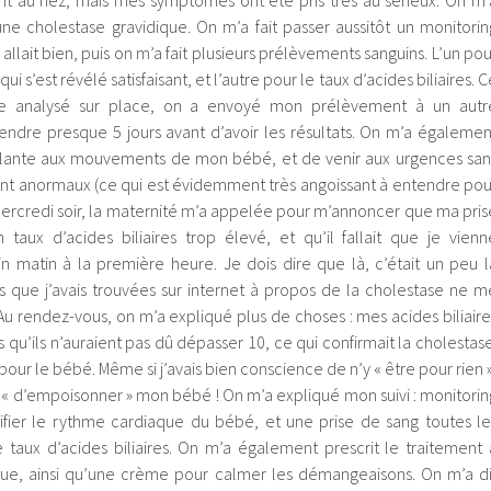
it au nez, mais mes symptômes ont été pris très au sérieux. On m’
une cholestase gravidique. On m’a fait passer aussitôt un monitorin
allait bien, puis on m’a fait plusieurs prélèvements sanguins. L’un pou
i s’est révélé satisfaisant, et l’autre pour le taux d’acides biliaires. C
re analysé sur place, on a envoyé mon prélèvement à un autr
ttendre presque 5 jours avant d’avoir les résultats. On m’a égalemen
ilante aux mouvements de mon bébé, et de venir aux urgences san
aient anormaux (ce qui est évidemment très angoissant à entendre pou
 mercredi soir, la maternité m’a appelée pour m’annoncer que ma pris
 taux d’acides biliaires trop élevé, et qu’il fallait que je vienn
 matin à la première heure. Je dois dire que là, c’était un peu l
s que j’avais trouvées sur internet à propos de la cholestase ne m
 Au rendez-vous, on m’a expliqué plus de choses : mes acides biliaire
s qu’ils n’auraient pas dû dépasser 10, ce qui confirmait la cholestase
pour le bébé. Même si j’avais bien conscience de n’y « être pour rien »
t « d’empoisonner » mon bébé ! On m’a expliqué mon suivi : monitorin
rifier le rythme cardiaque du bébé, et une prise de sang toutes le
e taux d’acides biliaires. On m’a également prescrit le traitement 
que, ainsi qu’une crème pour calmer les démangeaisons. On m’a di