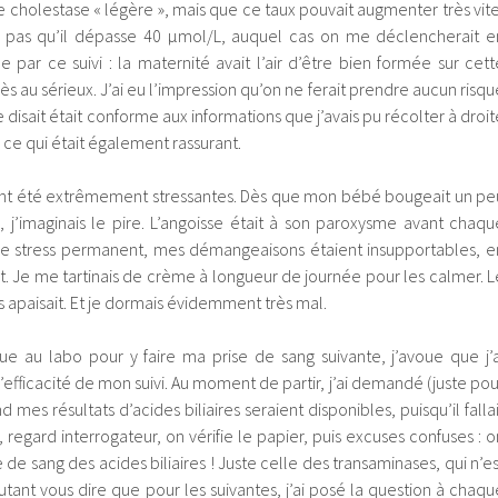
e cholestase « légère », mais que ce taux pouvait augmenter très vite
tout pas qu’il dépasse 40 µmol/L, auquel cas on me déclencherait e
e par ce suivi : la maternité avait l’air d’être bien formée sur cett
ès au sérieux. J’ai eu l’impression qu’on ne ferait prendre aucun risqu
isait était conforme aux informations que j’avais pu récolter à droit
ce qui était également rassurant.
ont été extrêmement stressantes. Dès que mon bébé bougeait un pe
 j’imaginais le pire. L’angoisse était à son paroxysme avant chaqu
ce stress permanent, mes démangeaisons étaient insupportables, e
nuit. Je me tartinais de crème à longueur de journée pour les calmer. L
s apaisait. Et je dormais évidemment très mal.
ue au labo pour y faire ma prise de sang suivante, j’avoue que j’a
fficacité de mon suivi. Au moment de partir, j’ai demandé (juste pou
 mes résultats d’acides biliaires seraient disponibles, puisqu’il fallai
à, regard interrogateur, on vérifie le papier, puis excuses confuses : o
se de sang des acides biliaires ! Juste celle des transaminases, qui n’es
utant vous dire que pour les suivantes, j’ai posé la question à chaqu