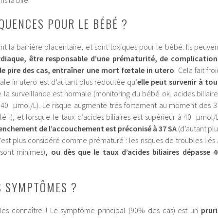
s la bile.
QUENCES POUR LE BÉBÉ ?
ent la barrière placentaire, et sont toxiques pour le bébé. Ils peuven
rdiaque, être responsable d’une prématurité, de complication
le pire des cas, entraîner une mort fœtale in utero
. Cela fait fro
ale in utero est d’autant plus redoutée qu’
elle peut survenir à tou
la surveillance est normale (monitoring du bébé ok, acides biliaire
 à 40 µmol/L). Le risque augmente très fortement au moment des 3
é !), et lorsque le taux d’acides biliaires est supérieur à 40 µmol/L
enchement de l’accouchement est préconisé à 37 SA
(d’autant plu
’est plus considéré comme prématuré : les risques de troubles liés 
sont minimes)
, ou dès que le taux d’acides biliaires dépasse 4
S SYMPTÔMES ?
e les connaître ! Le symptôme principal (90% des cas) est un
pruri