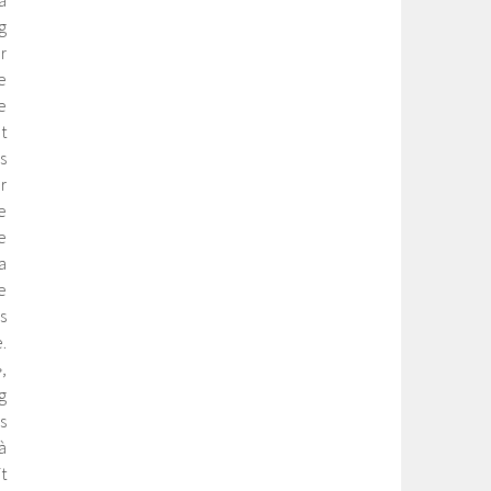
a
g
r
e
e
t
s
r
e
e
a
e
s
.
,
g
s
à
t