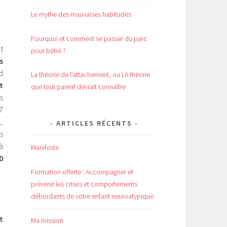
Le mythe des mauvaises habitudes
Pourquoi et comment se passer du parc
t
pour bébé ?
s
id
La théorie de l’attachement, ou LA théorie
t
que tout parent devrait connaître
s
7
.
ARTICLES RÉCENTS
s
à
Manifeste
0
Formation offerte : Accompagner et
prévenir les crises et comportements
débordants de votre enfant neuroatypique
t
Ma mission