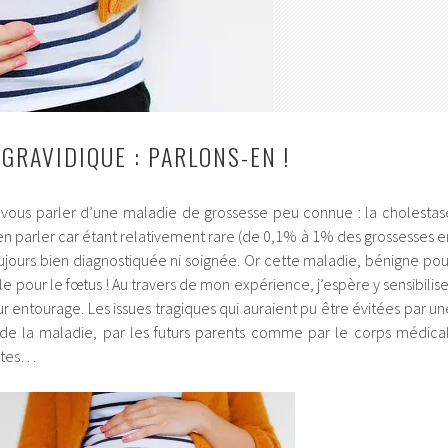
GRAVIDIQUE : PARLONS-EN !
de vous parler d’une maladie de grossesse peu connue : la cholestas
’en parler car étant relativement rare (de 0,1% à 1% des grossesses e
oujours bien diagnostiquée ni soignée. Or cette maladie, bénigne pou
 pour le fœtus ! Au travers de mon expérience, j’espère y sensibilise
r entourage. Les issues tragiques qui auraient pu être évitées par un
de la maladie, par les futurs parents comme par le corps médical
entes…