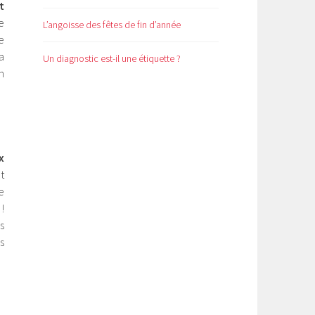
t
e
L’angoisse des fêtes de fin d’année
e
a
Un diagnostic est-il une étiquette ?
n
x
t
e
!
s
s