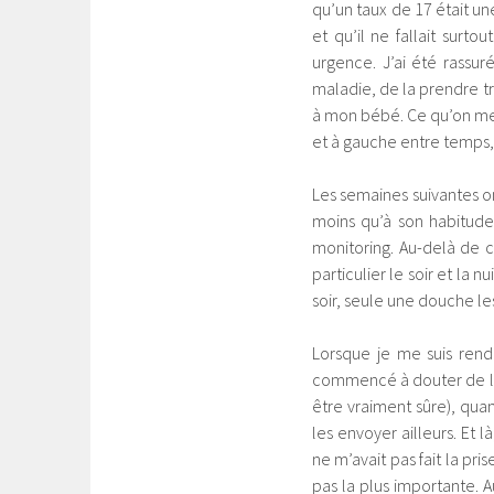
qu’un taux de 17 était un
et qu’il ne fallait sur
urgence. J’ai été rassuré
maladie, de la prendre tr
à mon bébé. Ce qu’on me d
et à gauche entre temps, 
Les semaines suivantes 
moins qu’à son habitude,
monitoring. Au-delà de 
particulier le soir et la 
soir, seule une douche le
Lorsque je me suis rend
commencé à douter de l’e
être vraiment sûre), quand
les envoyer ailleurs. Et l
ne m’avait pas fait la pri
pas la plus importante. A