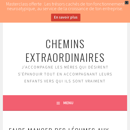
Masterclass offerte : Les trésors cachés de ton fonctionnement
X
neuroatypique, au service de la croissance de ton entreprise.
En savoir plus
Aller
au
CHEMINS
contenu
principal
EXTRAORDINAIRES
J'ACCOMPAGNE LES MÈRES QUI DÉSIRENT
S'ÉPANOUIR TOUT EN ACCOMPAGNANT LEURS
ENFANTS VERS QUI ILS SONT VRAIMENT
MENU